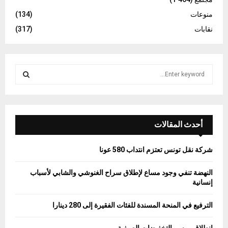
منوعات
(134)
نقابات
(317)
S
e
a
S
r
c
E
h
أحدث المقالات
f
A
o
شركة نقل تونس تعتزم انتداب 580 عونا
r
R
:
النهضة تنفي وجود مساع لإطلاق سراح الغنوشي والشابي لأسباب
C
إنسانية
H
الترفيع في المنحة المسندة للفئات الفقيرة إلى 280 دينارا