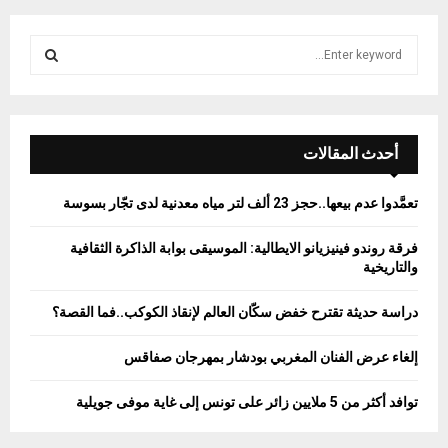
S
e
a
S
r
c
E
h
أحدث المقالات
f
A
o
تعمَّدوا عدم بيعها..حجز 23 ألف لتر مياه معدنية لدى تجّار بسوسة
r
R
:
فرقة روندو فينيزيانو الايطالية: الموسيقى بوابة الذاكرة الثقافية
C
والتاريخية
H
دراسة حديثة تقترح خفض سكّان العالم لإنقاذ الكوكب..فما القصة؟
إلغاء عرض الفنان المغربي بودشار بمهرجان صفاقس
توافد أكثر من 5 ملايين زائر على تونس إلى غاية موفى جويلية