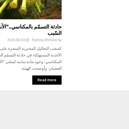
حادثة التسمّم بالمكناسي..”الأن
السّبب
2026-06-03
Rahma Khmissi
by
كشفت التحاليل المخبرية المنجزة على
الأغذية المستهلكة في حادثة التسمّم ال
المكناسي، وجود مادة سامة تُسمّى “الأن
العصبان. وأوضحت الهيئة،
Read more