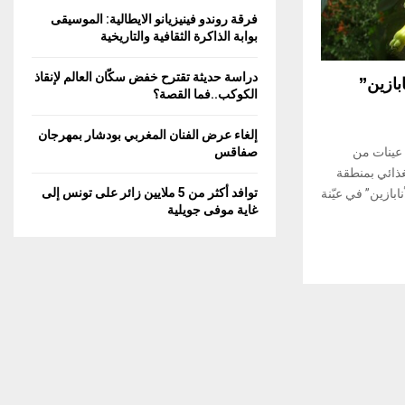
C
فرقة روندو فينيزيانو الايطالية: الموسيقى
بوابة الذاكرة الثقافية والتاريخية
H
دراسة حديثة تقترح خفض سكّان العالم لإنقاذ
ابازين”
الكوكب..فما القصة؟
إلغاء عرض الفنان المغربي بودشار بمهرجان
 عينات من
صفاقس
غذائي بمنطقة
توافد أكثر من 5 ملايين زائر على تونس إلى
ابازين” في عيّنة
غاية موفى جويلية