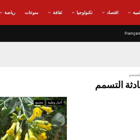
مية
اقتصاد
تكنولوجيا
ثقافة
منوعات
رياضة
Frainçai
لتسمم
أخبار وطنية
مجتمع