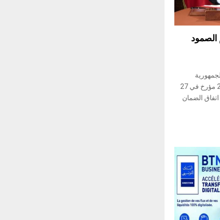
دعم الصمود
لجمهورية
التونسية، المرسـوم عدد 64 لسنة 2022 مؤرخ في 27
 على اتفاق الضمان