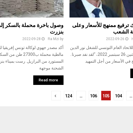
ك ترفيع ممنهج للأسعار وعلى
وصول باخرة محملة بالسكر إلى
ة الشعب
بنزرت
2022-09-28
Ra Mzi
by
2022-09-26
للاتحاد العام التونسي للشغل نور الدين
أكد مصدر جهوي لوكالة تونس إفريقيا للأ
الطبوبي اليوم الاثنين 26 سبتمبر 2022، “لقد نفد صبرنا..
مالطية محملة ب27300 طن من
 في الأسعار من أجل التمهيد
المستورد من البرازيل. رست بميناء بنز
الشحنة موجهة
Read more
124
…
106
105
104
…