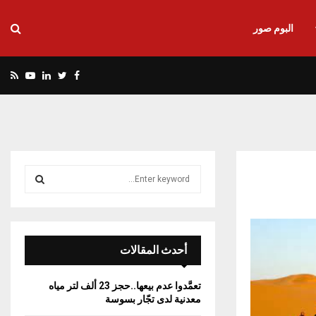
البوم صور
utube
Rss
Linkedin
Twitter
Facebook
S
e
a
S
r
c
E
h
أحدث المقالات
f
A
o
تعمَّدوا عدم بيعها..حجز 23 ألف لتر مياه
r
R
معدنية لدى تجّار بسوسة
: