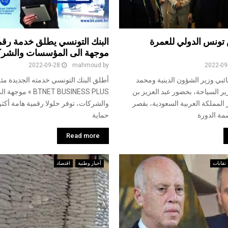
تونس الدولي للعمرة
البنك التونسي يطلق خدمة رقم
موجهة الى المؤسسات والشر
2022-09-28
mahmoud
by
2022-09
شائبي وزير الشؤون الدينية ومحمد
أطلق البنك التونسي خدمته الجديدة مئة 
ر السياحة، بحضور عبد العزيز بن
BTNET BUSINESS PLUS
المملكة العربية السعودية، بقصر
والشركات، توفر حلولا رقمية هامة أكثر
مة الدورة
حماية
Read more
نقابات
أخبار وطنية
اقتصاد