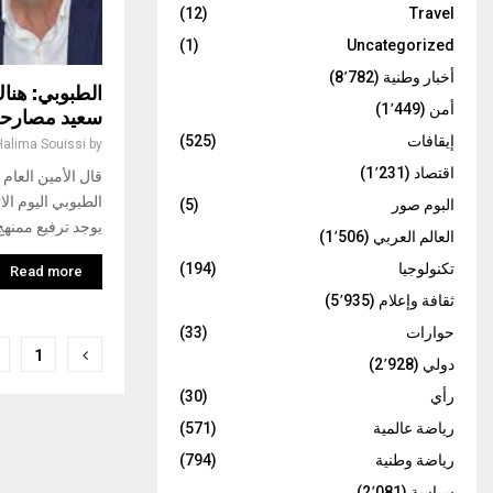
(12)
Travel
(1)
Uncategorized
أخبار وطنية
(8٬782)
الطبوبي: هنا
أمن
(1٬449)
سعيد مصارح
إيقافات
(525)
Halima Souissi
by
اقتصاد
(1٬231)
قال الأمين العام 
البوم صور
(5)
يوجد ترفيع ممنهج
العالم العربي
(1٬506)
تكنولوجيا
(194)
Read more
ثقافة وإعلام
(5٬935)
حوارات
(33)
تعدد
1
دولي
(2٬928)
صفحات
رأي
(30)
المقالات
رياضة عالمية
(571)
رياضة وطنية
(794)
سياسة
(2٬081)