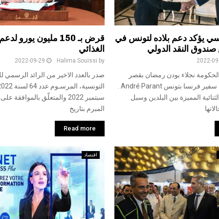
سي يؤكد دعم بلاده لتونس في
قرض بـ 150 مليون يورو ل
صندوق النقد الدولي
الغذائي
2022-09-29
Halima Souissi
by
2022-09
لحكومة نجلاء بودن رمضان بقصر
صدر بالعدد الاخير من الرائد الرسمي ل
الحكومة بالقصبة سفير فرنسا بتونس André Parant .
لثنائية المميزة بين البلدين وسبل
سبتمبر 2022 والمتعلّق بالموافقة
اتها
المبرم بتاريخ
Read more
اقتصاد