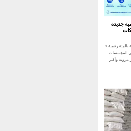
ية جديدة
كات
بالمئة رقمية «
 » موجهة الى المؤسسات
 مرونة وأكثر