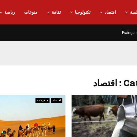
مية
اقتصاد
تكنولوجيا
ثقافة
منوعات
رياضة
Frainçai
قتصاد
اقتصاد
متفرقات